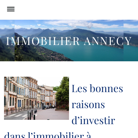
Skip
to
content
IMMOBILIER ANNECY
Les bonnes
raisons
d’investir
dans l’immobilier à