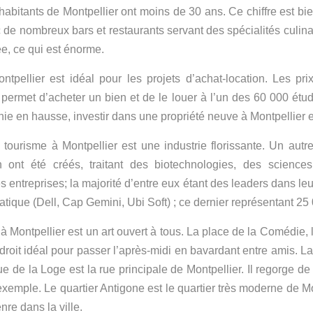
abitants de Montpellier ont moins de 30 ans. Ce chiffre est bi
c de nombreux bars et restaurants servant des spécialités culinair
, ce qui est énorme.
ntpellier est idéal pour les projets d’achat-location. Les pr
permet d’acheter un bien et de le louer à l’un des 60 000 étud
e en hausse, investir dans une propriété neuve à Montpellier es
tourisme à Montpellier est une industrie florissante. Un autre
n ont été créés, traitant des biotechnologies, des sciences
 entreprises; la majorité d’entre eux étant des leaders dans le
atique (Dell, Cap Gemini, Ubi Soft) ; ce dernier représentant 25 
 à Montpellier est un art ouvert à tous. La place de la Comédie, l
oit idéal pour passer l’après-midi en bavardant entre amis. La
e de la Loge est la rue principale de Montpellier. Il regorge de
emple. Le quartier Antigone est le quartier très moderne de Mo
re dans la ville.